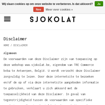
Wij slaan cookies op om onze website te verbeteren. Is dat akkoord?
Ja
0 Artikelen - €0,00
Nee
Meer over cookies »
Home
Antwerpse Handjes
Disclaimer
HOME
/
DISCLAIMER
Pralines
Algemeen
De voorwaarden van deze Disclaimer zijn van toepassing op
Truffels
deze webshop www.sjokolat.be, eigendom van TRE Commerce
bvba te Antwerpen, België. U wordt verzocht deze Disclaimer
Tabletten
zorgvuldig te lezen. Door deze internetsite te bezoeken
en/of de op of via deze internetsite aangeboden informatie
te gebruiken, verklaart u zich akkoord met de
Porselein
toepasselijkheid van deze Disclaimer. In geval van
tegenstrijdigheid tussen de voorwaarden van specifieke