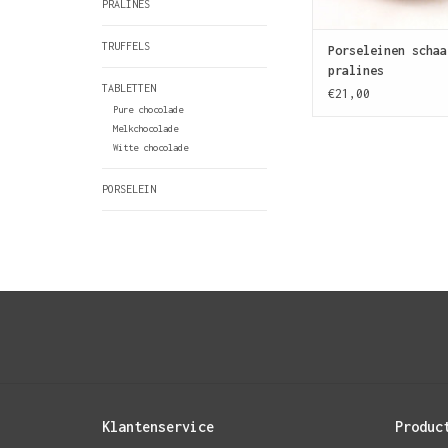
PRALINES
TOEVOEGEN AAN WIN
TRUFFELS
Porseleinen schaa
pralines
TABLETTEN
€21,00
Pure chocolade
Melkchocolade
Witte chocolade
PORSELEIN
Klantenservice
Produc