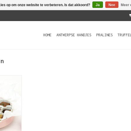
kies op om onze website te verbeteren. Is dat akkoord?
Ja
Nee
Meer 
HOME
ANTWERPSE HANDJES
PRALINES
TRUFFE
in
rseleinen
en voor de
tie van 10
AT. Iedere
aischijf
door uniek
n. Door
n op hoge
het sch