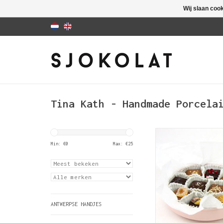
Wij slaan coo
Tina Kath - Handmade Porcela
Dit handgemaakte po
schaaltje is ontworp
Min: €
0
Max: €
25
smaakvolle presenta
pralines van SJOKOL
stuk is op de dra
vervaardigd en daar
in vorm en patroo
porselein te bakke
ANTWERPSE HANDJES
temperatuur oogt 