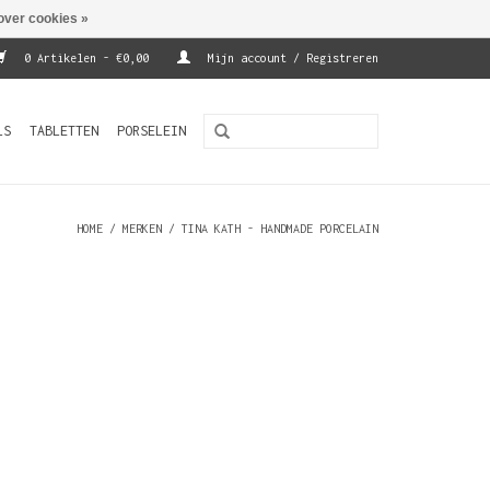
over cookies »
0 Artikelen - €0,00
Mijn account / Registreren
LS
TABLETTEN
PORSELEIN
HOME
/
MERKEN
/
TINA KATH - HANDMADE PORCELAIN