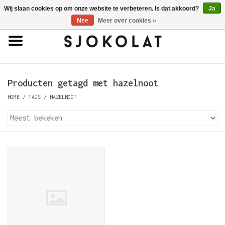
Wij slaan cookies op om onze website te verbeteren. Is dat akkoord?
Ja
0 Artikelen - €0,00
Nee
Meer over cookies »
Home
Antwerpse Handjes
Producten getagd met hazelnoot
HOME
/
TAGS
/
HAZELNOOT
Pralines
Truffels
Tabletten
Porselein