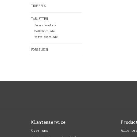
TRUFFELS
TABLETTEN
Pure chocolade
Melkchocolade
Witte chocolade
PORSELEIN
Klantenservice
Produc
Over ons
Alle pr