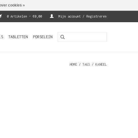
over cookies »
0 Artikelen - €0,00
Mijn account / Registreren
LS
TABLETTEN
PORSELEIN
HOME
/
TAGS
/
KANEEL