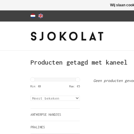
Wij slaan coo
Producten getagd met kaneel
Geen producten gevo
Min: €
0
Max: €
5
ANTWERPSE HANDJES
PRALINES