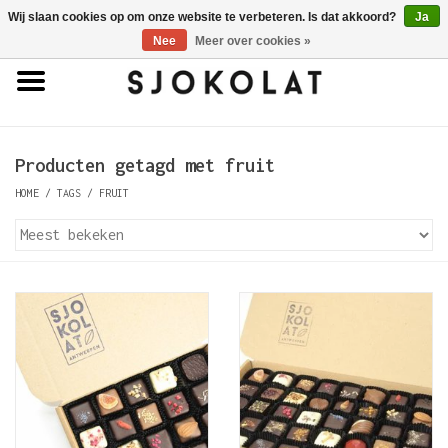
Wij slaan cookies op om onze website te verbeteren. Is dat akkoord?
Ja
0 Artikelen - €0,00
Nee
Meer over cookies »
Home
Antwerpse Handjes
Producten getagd met fruit
HOME
/
TAGS
/
FRUIT
Pralines
Truffels
Tabletten
Porselein