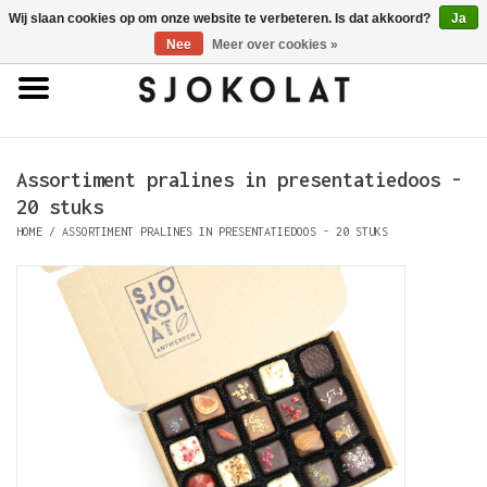
Wij slaan cookies op om onze website te verbeteren. Is dat akkoord?
Ja
0 Artikelen - €0,00
Nee
Meer over cookies »
Home
Antwerpse Handjes
Assortiment pralines in presentatiedoos -
20 stuks
Pralines
HOME
/
ASSORTIMENT PRALINES IN PRESENTATIEDOOS - 20 STUKS
Truffels
Tabletten
Porselein