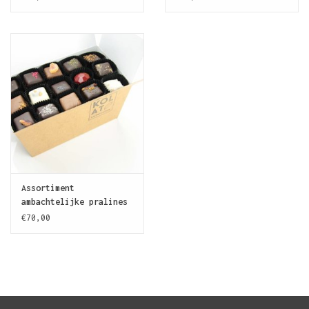
Assortiment
ambachtelijke pralines
- 100 stuks
€70,00