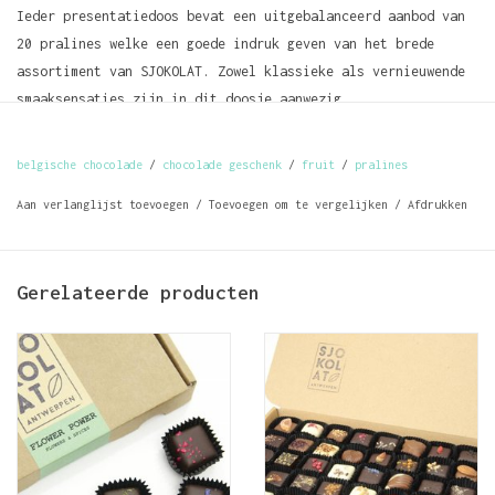
Ieder presentatiedoos bevat een uitgebalanceerd aanbod van
20 pralines welke een goede indruk geven van het brede
assortiment van SJOKOLAT. Zowel klassieke als vernieuwende
smaaksensaties zijn in dit doosje aanwezig.
Alle chocoladecreaties zijn handgemaakt uit de meest
hoogwaardige en smaakvolle grondstoffen en verrijkt met een
belgische chocolade
/
chocolade geschenk
/
fruit
/
pralines
niet te onderschatten portie liefde.
Aan verlanglijst toevoegen
/
Toevoegen om te vergelijken
/
Afdrukken
De filosofie van SJOKOLAT luidt: minder toegevoegde suiker
en méér smaak. Kwaliteit boven alles!
Gerelateerde producten
Deze chocolade wordt het best binnen 6 weken na aankoop
geconsumeerd.