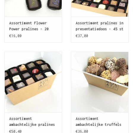
Assortiment Flower
Assortiment pralines in
Power pralines - 20
presentatiedoos - 45 st
stuks
€16,00
€37,00
Assortiment
Assortiment
ambachtelijke pralines
ambachtelijke truffels
- 72 stuks
- 600 gram
€50,40
€36,00