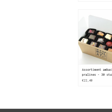
Meer SJOKOLAT! Een 
assortiment van 30 p
het ruime aanbod va
nog beter te leren
TOEVOEGEN AAN WIN
Assortiment ambac
pralines - 30 stu
€22,40