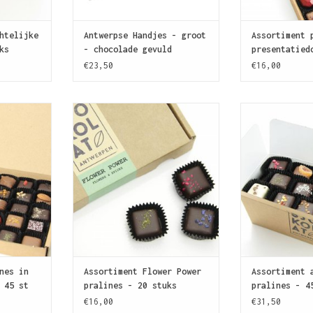
htelijke
Antwerpse Handjes - groot
Assortiment 
ks
- chocolade gevuld
presentatied
€23,50
€16,00
OLAT? Met
Voor de fijnproevers!
Meer SJOKOLAT!
rtiment van
Assortiment van 20 pralines met
assortiment va
e iedere
verfijnde ganache vullingen op
het ruime aanb
 gelukkig.
basis van bloemen en
nog beter te
specerijen.
KELWAGEN
TOEVOEGEN AA
TOEVOEGEN AAN WINKELWAGEN
nes in
Assortiment Flower Power
Assortiment 
 45 st
pralines - 20 stuks
pralines - 4
€16,00
€31,50