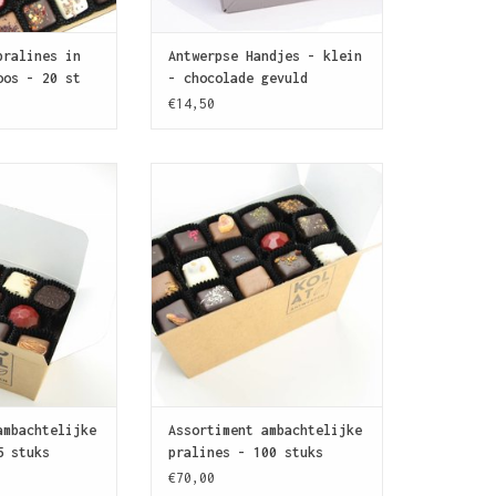
pralines in
Antwerpse Handjes - klein
oos - 20 st
- chocolade gevuld
€14,50
 Een gevarieerd
Iets te vieren? Dit gezelschap
n 45 pralines om
van 100 ambachtelijke pralines
od van SJOKOLAT
zorgt alvast voor een vrolijke
 leren kennen.
stemming.
N WINKELWAGEN
TOEVOEGEN AAN WINKELWAGEN
ambachtelijke
Assortiment ambachtelijke
5 stuks
pralines - 100 stuks
€70,00