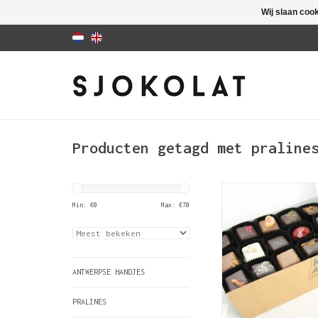
Wij slaan coo
Producten getagd met praline
Nog meer SJOKOLAT! 
aanbod van 72 hand
Min: €
0
Max: €
70
pralines voor de doo
chocoholic
TOEVOEGEN AAN WIN
ANTWERPSE HANDJES
PRALINES