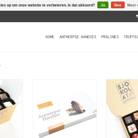
kies op om onze website te verbeteren. Is dat akkoord?
Ja
Nee
Meer 
HOME
ANTWERPSE HANDJES
PRALINES
TRUFFE
s
Gevarieerd
De Antwerpse Handjes, vaste
Zot van SJ
gemaakte
traditie en een officieel
presentatiedoos
rgewinterde
Antwerps kwaliteitsproduct.
pralines bi
.
Deze luxe doos bevat 24 gevulde
TOEVOEGEN AA
chocolade handjes.
KELWAGEN
TOEVOEGEN AAN WINKELWAGEN