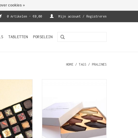
over cookies »
0 Artikelen - €0,00
Mijn account / Registreren
LS
TABLETTEN
PORSELEIN
HOME
/
TAGS
/
PRALINES
OKOLAT? Deze
De Antwerpse Handjes, vaste
 20 handgemaakte
traditie en een officieel
edt soelaas.
Antwerps kwaliteitsproduct.
Deze luxe doos bevat 12 gevulde
N WINKELWAGEN
chocolade handjes.
TOEVOEGEN AAN WINKELWAGEN