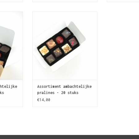
gevarieerd
Enchanté! Uitgebalanceerde mix
ralines om
met 20 handgemaakte pralines
n SJOKOLAT
voor een aangename kennismaking
 kennen.
met SJOKOLAT.
KELWAGEN
TOEVOEGEN AAN WINKELWAGEN
htelijke
Assortiment ambachtelijke
ks
pralines - 20 stuks
€14,00