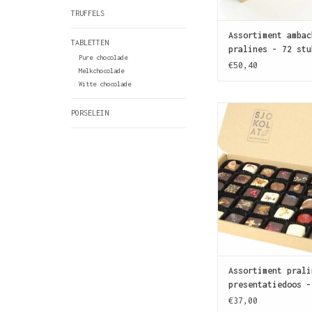
TRUFFELS
Assortiment ambac
TABLETTEN
pralines - 72 stu
Pure chocolade
€50,40
Melkchocolade
Witte chocolade
Nog zotter van SJOK
PORSELEIN
dit gevarieerde asso
45 pralines maak j
chocolade liefhebber
TOEVOEGEN AAN WIN
Assortiment prali
presentatiedoos -
€37,00