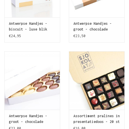
Silvius Brabo doodde de reus, hakte daarna een hand af van
het gigantische lijk en wierp de hand in de Schelde
(handwerpen).
Antwerpse Handjes -
Antwerpse Handjes -
biscuit - luxe blik
groot - chocolade
Tegenwoordig zijn de Antwerpse Handjes een teken van
gevuld
€24,95
€23,50
vriendschap en zodoende het ideale geschenk voor uw
(zakelijke) relatie.
Antwerpse Handjes -
Assortiment pralines in
groot - chocolade
presentatiedoos - 20 st
zonder vulling
€23,00
€16,00