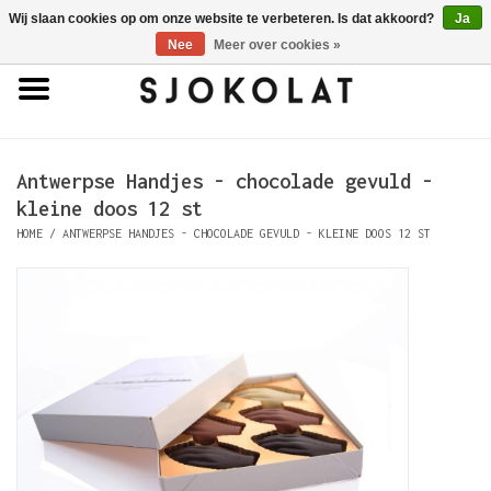
Wij slaan cookies op om onze website te verbeteren. Is dat akkoord?
Ja
0 Artikelen - €0,00
Nee
Meer over cookies »
Home
Antwerpse Handjes
Antwerpse Handjes - chocolade gevuld -
kleine doos 12 st
Pralines
HOME
/
ANTWERPSE HANDJES - CHOCOLADE GEVULD - KLEINE DOOS 12 ST
Truffels
Tabletten
Porselein